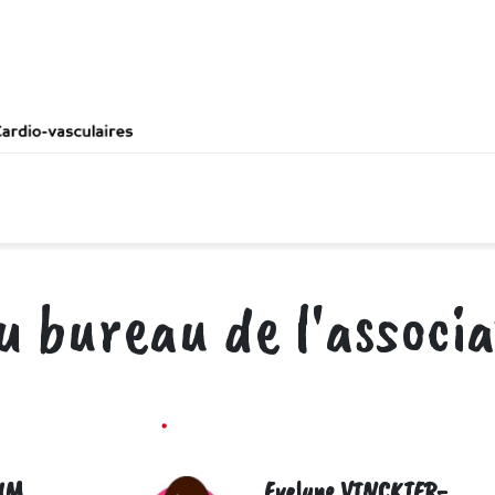
nous
Nos délégations locales
Nos publica
u bureau de l'associa
RUM
Evelyne VINCKIER-