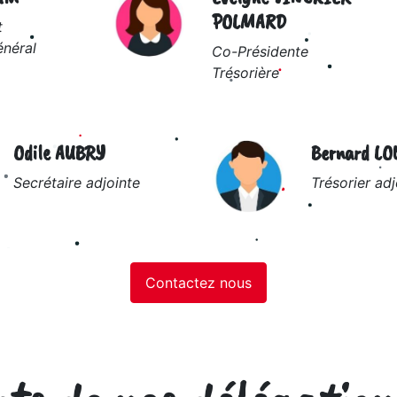
POLMARD
t
énéral
Co-Présidente
Trésorière
Odile AUBRY
Bernard LO
Secrétaire adjointe
Trésorier adj
Contactez nous