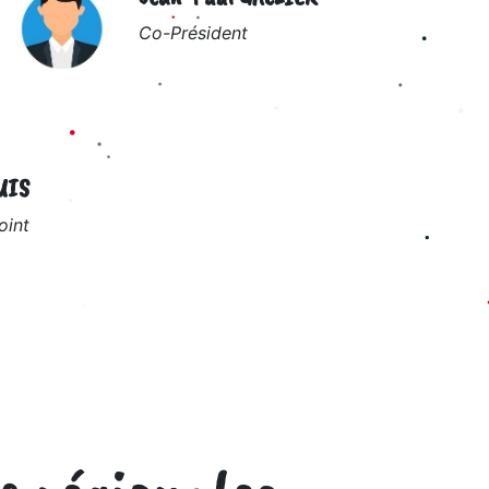
Co-Président
UIS
oint